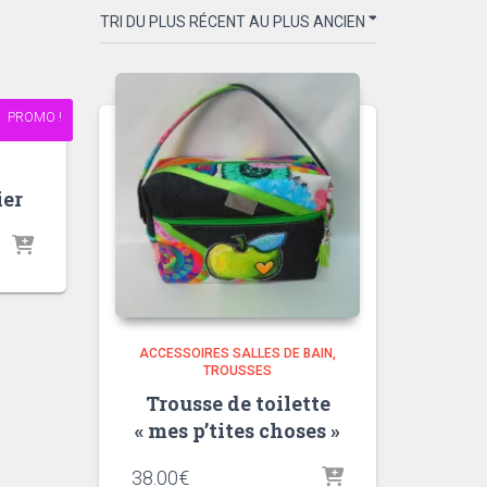
PROMO !
ier
.
ACCESSOIRES SALLES DE BAIN
TROUSSES
Trousse de toilette
« mes p’tites choses »
38.00
€