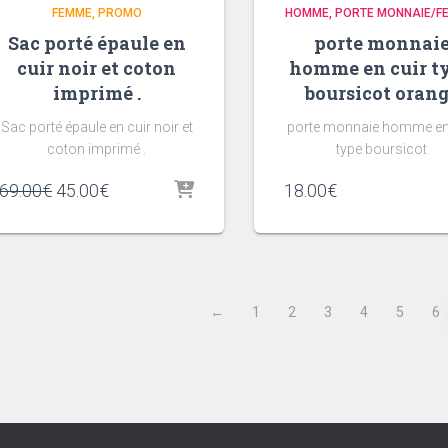
FEMME
PROMO
HOMME
PORTE MONNAIE/FE
Sac porté épaule en
porte monnai
cuir noir et coton
homme en cuir t
imprimé .
boursicot oran
Sac porté épaule en cuir noir et
porte monnaie homme en
coton imprimé .
type boursicot
Le
Le
69.00
€
45.00
€
18.00
€
prix
prix
initial
actuel
était :
est :
69.00€.
45.00€.
←
1
2
3
4
5
6