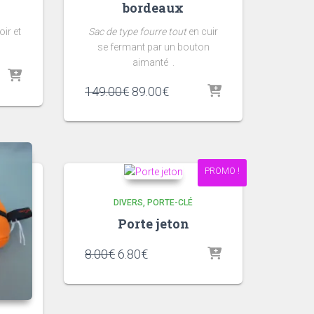
bordeaux
ir et
Sac
de type fourre tout
en cuir
se fermant par un bouton
aimanté .
Le
Le
149.00
€
89.00
€
prix
prix
initial
actuel
.
était :
est :
149.00€.
89.00€.
PROMO !
DIVERS
PORTE-CLÉ
Porte jeton
Le
Le
8.00
€
6.80
€
prix
prix
initial
actuel
était :
est :
8.00€.
6.80€.