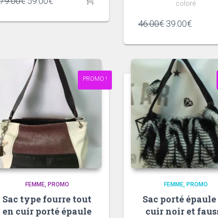
Le
Le
79.00
€
59.00
€
coloré
prix
prix
initial
actuel
Le
Le
46.00
€
39.00
€
était :
est :
prix
prix
79.00€.
59.00€.
initial
actuel
était :
est :
46.00€.
39.00€
PROMO !
FEMME
PROMO
FEMME
PROMO
Sac type fourre tout
Sac porté épaule
en cuir porté épaule
cuir noir et faus