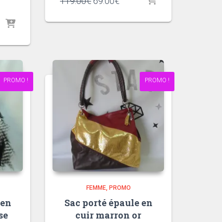
Le
Le
119.00
€
69.00
€
prix
prix
initial
actuel
était :
est :
119.00€.
69.00€.
.
PROMO !
PROMO !
FEMME
PROMO
 en
Sac porté épaule en
se
cuir marron or