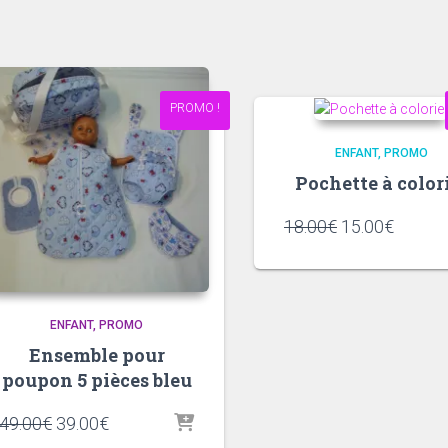
PROMO !
ENFANT
PROMO
Pochette à color
Le
Le
18.00
€
15.00
€
prix
prix
initial
actuel
était :
est :
18.00€.
15.00€
ENFANT
PROMO
Ensemble pour
poupon 5 pièces bleu
Le
Le
49.00
€
39.00
€
prix
prix