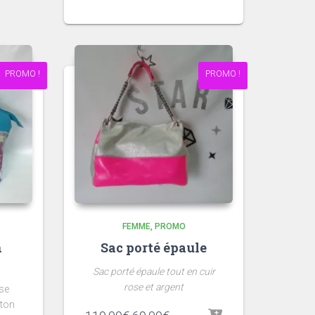
PROMO !
PROMO !
FEMME
PROMO
n
Sac porté épaule
Sac porté épaule tout en cuir
rose et argent
se
oton