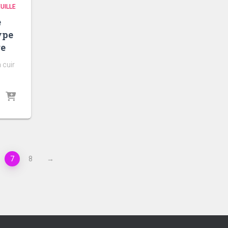
UILLE
e
ype
ge
 cuir
7
8
→