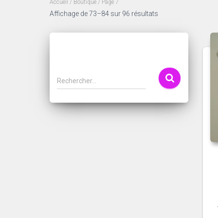
Accueil
/
Boutique
/ Page 7
Trié
Affichage de 73–84 sur 96 résultats
du
plus
récent
au
plus
R
ancien
Rechercher…
e
c
h
e
r
c
h
e
r
: