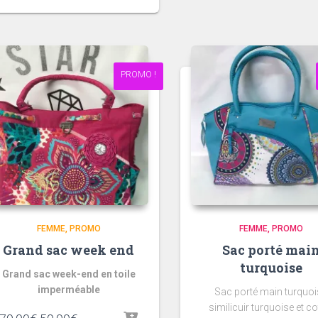
initial
actuel
était :
est :
49.00€.
39.00€.
PROMO !
FEMME
PROMO
FEMME
PROMO
Grand sac week end
Sac porté mai
turquoise
Grand sac week-end en toile
imperméable
Sac porté main turquoi
similicuir turquoise et c