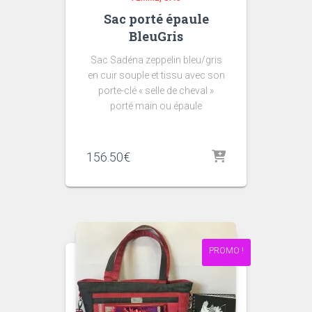
Sac porté épaule
BleuGris
Sac Sadéna zeppelin bleu/gris
en cuir souple et tissu avec son
porte-clé « selle de cheval »
porté main ou épaule
156.50
€
PROMO !