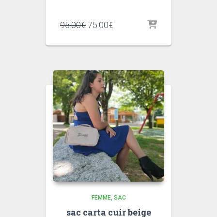
Le
Le
95.00
€
75.00
€
prix
prix
initial
actuel
était :
est :
95.00€.
75.00€.
FEMME
SAC
sac carta cuir beige