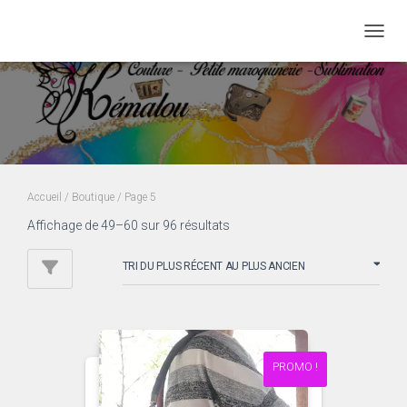
DÉPLI
Boutique
Accueil
/
Boutique
/ Page 5
Trié
Affichage de 49–60 sur 96 résultats
du
plus
récent
au
plus
ancien
PROMO !