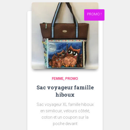
PROMO !
FEMME
PROMO
Sac voyageur famille
hiboux
Sac voyageur XL famille hiboux
en similicuir, velours côtelé,
coton et un coupon sur la
poche devant