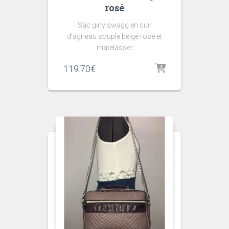
rosé
Sac girly swagg en cuir
d’agneau souple beige rosé et
matelasser
119.70
€