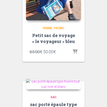
FEMME
PROMO
Petit sac de voyage
« le voyageur » bleu
Le
Le
63.00
€
50.00
€
prix
prix
initial
actuel
était :
est :
63.00€.
50.00€.
SAC
sac porté épaule type