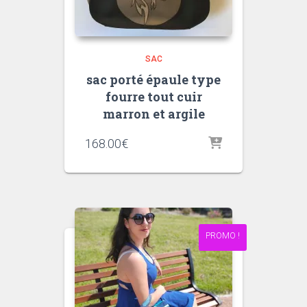
SAC
sac porté épaule type
fourre tout cuir
marron et argile
168.00
€
PROMO !