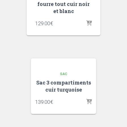
fourre tout cuir noir
et blanc
129.00
€
SAC