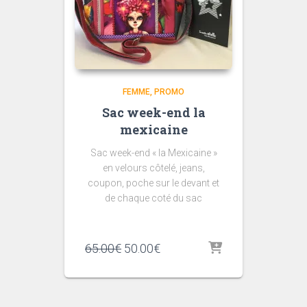
FEMME
PROMO
Sac week-end la
mexicaine
Sac week-end « la Mexicaine »
en velours côtelé, jeans,
coupon, poche sur le devant et
de chaque coté du sac
Le
Le
65.00
€
50.00
€
prix
prix
initial
actuel
était :
est :
65.00€.
50.00€.