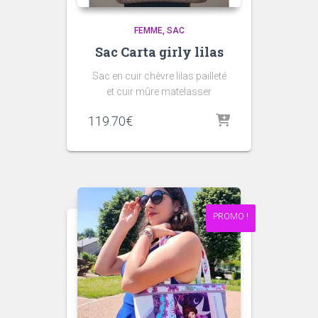
FEMME
SAC
Sac Carta girly lilas
Sac en cuir chèvre lilas pailleté
et cuir mûre matelasser
119.70
€
PROMO !