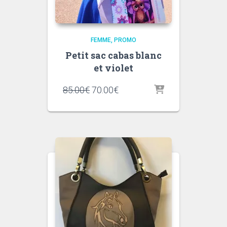
FEMME
PROMO
Petit sac cabas blanc
et violet
Le
Le
85.00
€
70.00
€
prix
prix
initial
actuel
était :
est :
85.00€.
70.00€.