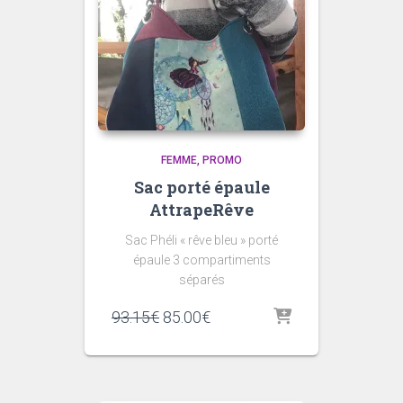
FEMME
PROMO
Sac porté épaule
AttrapeRêve
Sac Phéli « rêve bleu » porté
épaule 3 compartiments
séparés
Le
Le
93.15
€
85.00
€
prix
prix
initial
actuel
était :
est :
93.15€.
85.00€.