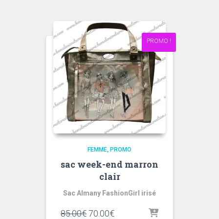
était :
est :
85.00€.
70.00€.
PROMO !
FEMME
PROMO
sac week-end marron
clair
Sac Almany FashionGirl irisé
Le
Le
85.00
€
70.00
€