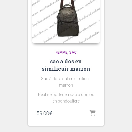
FEMME
SAC
sac a dos en
similicuir marron
Sac à dos tout en similicuir
marron
Peut se porter en sac à dos où
en bandoulière
59.00
€