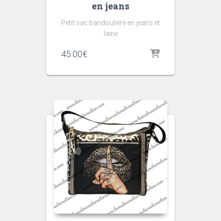
en jeans
Petit sac bandoulière en jeans et
laine
45.00
€