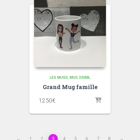
LES MUGS
MUG 330ML
Grand Mug famille
12.50
€
←
1
2
3
4
5
6
7
8
→