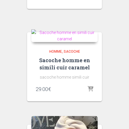
prix
prix
initial
actuel
était :
est :
85.00€.
70.00€.
HOMME
SACOCHE
Sacoche homme en
simili cuir caramel
sacoche homme simili cuir
29.00
€