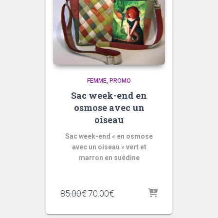
FEMME
PROMO
Sac week-end en
osmose avec un
oiseau
Sac week-end « en osmose
avec un oiseau » vert et
marron en suédine
Le
Le
85.00
€
70.00
€
prix
prix
initial
actuel