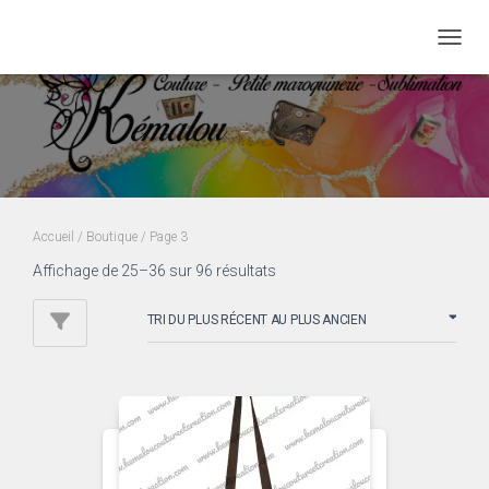
DÉPLI
Boutique
Accueil
/
Boutique
/ Page 3
Trié
Affichage de 25–36 sur 96 résultats
du
plus
récent
au
plus
ancien