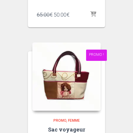
Le
Le
65.00
€
50.00
€
prix
prix
initial
actuel
était :
est :
65.00€.
50.00€.
PROMO !
PROMO
FEMME
Sac voyageur