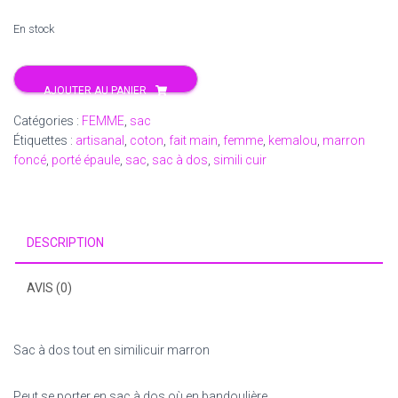
En stock
quantité
AJOUTER AU PANIER
de
sac
Catégories :
FEMME
,
sac
a
Étiquettes :
artisanal
,
coton
,
fait main
,
femme
,
kemalou
,
marron
dos
foncé
,
porté épaule
,
sac
,
sac à dos
,
simili cuir
en
similicuir
marron
DESCRIPTION
AVIS (0)
Sac à dos tout en similicuir marron
Peut se porter en sac à dos où en bandoulière