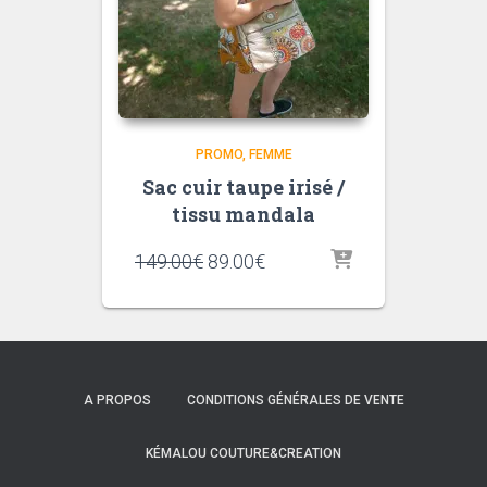
PROMO
FEMME
Sac cuir taupe irisé /
tissu mandala
Le
Le
149.00
€
89.00
€
prix
prix
initial
actuel
était :
est :
149.00€.
89.00€.
A PROPOS
CONDITIONS GÉNÉRALES DE VENTE
KÉMALOU COUTURE&CREATION