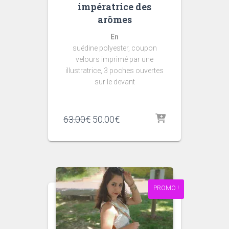
impératrice des
arômes
En
suédine polyester, coupon
velours imprimé par une
illustratrice, 3 poches ouvertes
sur le devant
Le
Le
63.00
€
50.00
€
prix
prix
initial
actuel
était :
est :
63.00€.
50.00€.
PROMO !