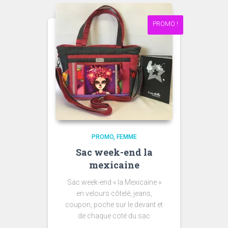
PROMO !
PROMO
FEMME
Sac week-end la
mexicaine
Sac week-end « la Mexicaine »
en velours côtelé, jeans,
coupon, poche sur le devant et
de chaque coté du sac