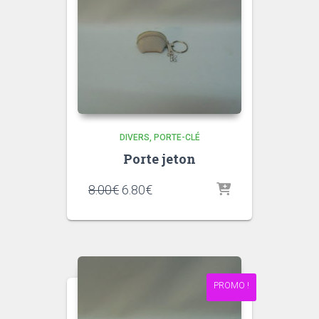
DIVERS
PORTE-CLÉ
Porte jeton
Le
Le
8.00
€
6.80
€
prix
prix
initial
actuel
était :
est :
8.00€.
6.80€.
PROMO !