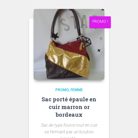
149.00€.
89.00€.
PROMO !
PROMO
FEMME
Sac porté épaule en
cuir marron or
bordeaux
Sac
de type fourre tout
en cuir
se fermant par un bouton