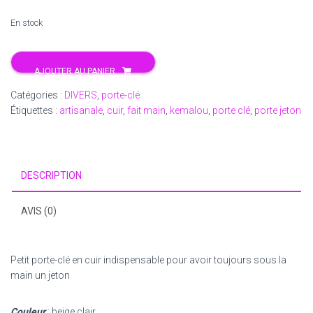
prix
prix
En stock
initial
actuel
quantité
était :
est :
AJOUTER AU PANIER
de
8.00€.
6.80€.
Porte
Catégories :
DIVERS
,
porte-clé
jeton
Étiquettes :
artisanale
,
cuir
,
fait main
,
kemalou
,
porte clé
,
porte jeton
DESCRIPTION
AVIS (0)
Petit porte-clé en cuir indispensable pour avoir toujours sous la
main un jeton
Couleur
: beige clair