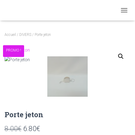
DÉPLI
Accueil
/
DIVERS
/ Porte jeton
PROMO !
Porte jeton
Le
Le
8.00
€
6.80
€