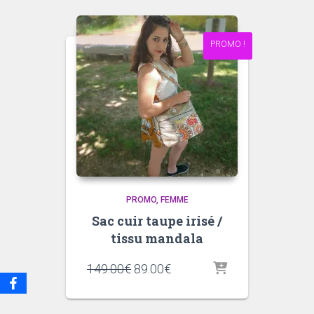
PROMO !
PROMO
FEMME
Sac cuir taupe irisé /
tissu mandala
Le
Le
149.00
€
89.00
€
prix
prix
initial
actuel
était :
est :