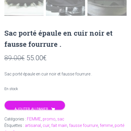
Sac porté épaule en cuir noir et
fausse fourrure .
Le
Le
89.00
€
55.00
€
prix
prix
Sac porté épaule en cuir noir et fausse fourrure .
initial
actuel
était :
est :
En stock
89.00€.
55.00€.
quantité
AJOUTER AU PANIER
de
Sac
Catégories :
FEMME
,
promo
,
sac
porté
Étiquettes :
artisanal
,
cuir
,
fait main
,
fausse fourrure
,
femme
,
porté
épaule