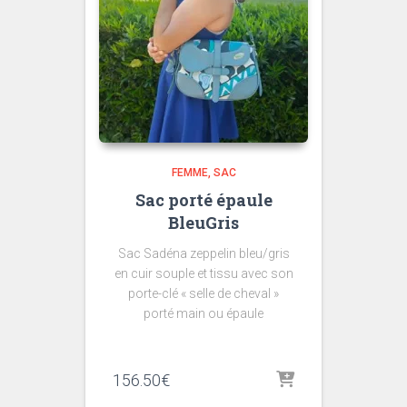
FEMME
SAC
Sac porté épaule
BleuGris
Sac Sadéna zeppelin bleu/gris
en cuir souple et tissu avec son
porte-clé « selle de cheval »
porté main ou épaule
156.50
€