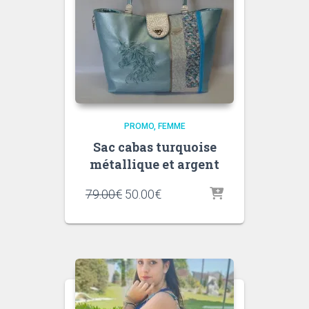
PROMO
FEMME
Sac cabas turquoise
métallique et argent
Le
Le
79.00
€
50.00
€
prix
prix
initial
actuel
était :
est :
79.00€.
50.00€.