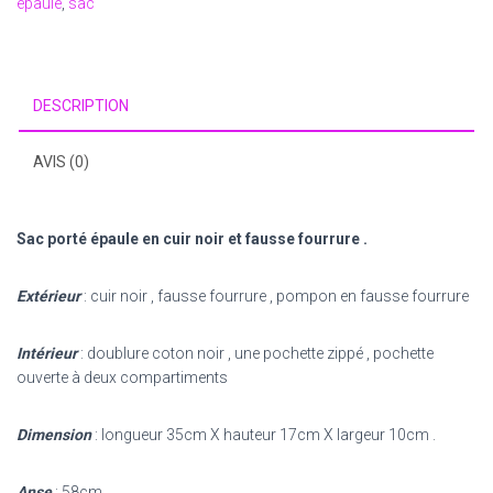
épaule
,
sac
en
cuir
noir
et
DESCRIPTION
fausse
fourrure
AVIS (0)
.
Sac porté épaule en cuir noir et fausse fourrure .
Extérieur
: cuir noir , fausse fourrure , pompon en fausse fourrure
Intérieur
: doublure coton noir , une pochette zippé , pochette
ouverte à deux compartiments
Dimension
: longueur 35cm X hauteur 17cm X largeur 10cm .
Anse
: 58cm