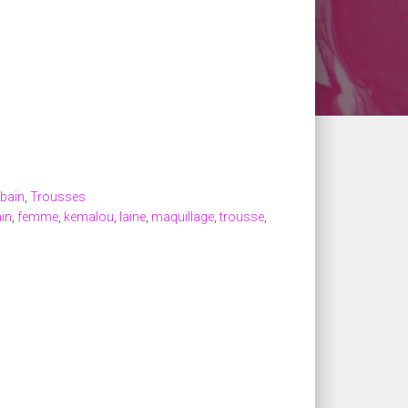
 bain
,
Trousses
ain
,
femme
,
kemalou
,
laine
,
maquillage
,
trousse
,