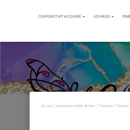
COUPON ET KIT A COUDRE
LES MUGS
FEM
Accueil
/
accessoires salles de bain
/
Trousses
/ Trousse d