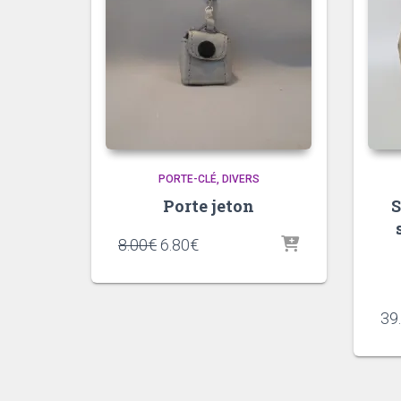
PORTE-CLÉ
DIVERS
Porte jeton
Le
Le
8.00
€
6.80
€
prix
prix
initial
actuel
était :
est :
39
8.00€.
6.80€.