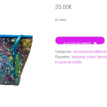
35.00
€
En stock
quantité
AJOUTER AU PANIER
de
Trousse
Catégories :
accessoires salles de
de
Étiquettes :
artisanal
,
coton
,
fait m
toilette
trousse de toilette
en
laine