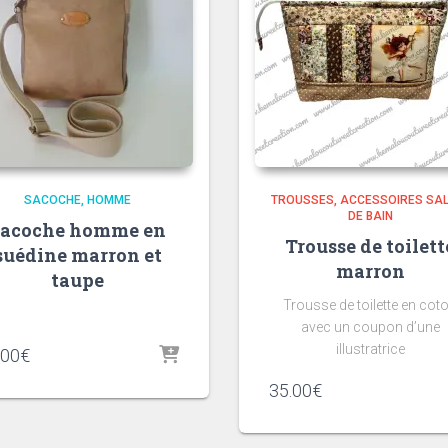
SACOCHE
HOMME
TROUSSES
ACCESSOIRES SA
DE BAIN
Sacoche homme en
Trousse de toilett
suédine marron et
marron
taupe
Trousse de toilette en cot
avec un coupon d’une
illustratrice
.00
€
35.00
€