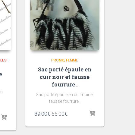
LLES
PROMO
FEMME
Sac porté épaule en
e
cuir noir et fausse
fourrure .
on
Sac porté épaule en cuir noir et
fausse fourrure .
Le
Le
89.00
€
55.00
€
prix
prix
initial
actuel
était :
est :