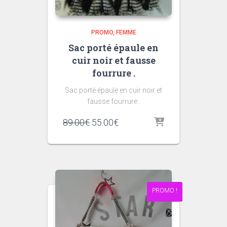
PROMO
FEMME
Sac porté épaule en
cuir noir et fausse
fourrure .
Sac porté épaule en cuir noir et
fausse fourrure .
Le
Le
89.00
€
55.00
€
prix
prix
initial
actuel
était :
est :
89.00€.
55.00€.
PROMO !