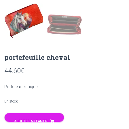
portefeuille cheval
44.60
€
Portefeuille unique
En stock
quantité
AJOUTER AU PANIER
de
portefeuille