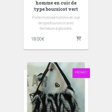
homme en cuir de
type boursicot vert
Porte monnaie homme en cuir
de type boursicot avec
fermeture à glissière .
18.00
€
PROMO !