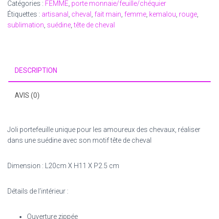
Catégories :
FEMME
,
porte monnaie/feuille/chéquier
cheval
Étiquettes :
artisanal
,
cheval
,
fait main
,
femme
,
kemalou
,
rouge
,
sublimation
,
suédine
,
tête de cheval
DESCRIPTION
AVIS (0)
Joli portefeuille unique pour les amoureux des chevaux, réaliser
dans une suédine avec son motif tête de cheval
Dimension : L20cm X H11 X P2.5 cm
Détails de l’intérieur :
Ouverture zippée