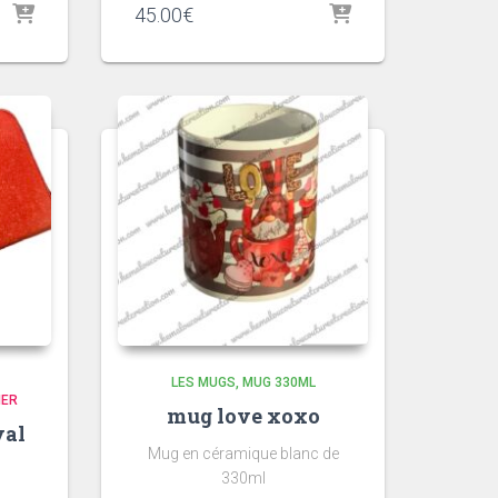
45.00
€
LES MUGS
MUG 330ML
IER
mug love xoxo
val
Mug en céramique blanc de
330ml