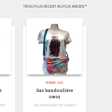
FEMME
SAC
e
Sac bandoulière
cœur
ine
Sac bandoulière en suédine