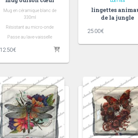
mug ourson cœur
LLETTES
lingettes anima
Mug en céramique blanc de
de la jungle
330ml
Résistant au micro-onde
25.00
€
Passe au lave-vaisselle
12.50
€