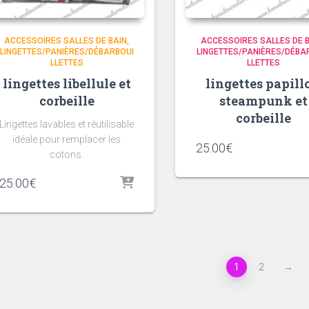
ACCESSOIRES SALLES DE BAIN
ACCESSOIRES SALLES DE 
LINGETTES/PANIÈRES/DÉBARBOUI
LINGETTES/PANIÈRES/DÉBA
LLETTES
LLETTES
lingettes libellule et
lingettes papill
corbeille
steampunk et
corbeille
Lingettes lavables et réutilisable
idéale pour remplacer les
25.00
€
cotons.
25.00
€
1
2
→