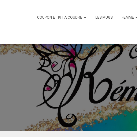
COUPON ET KIT A COUDRE
LES MUGS
FEMME