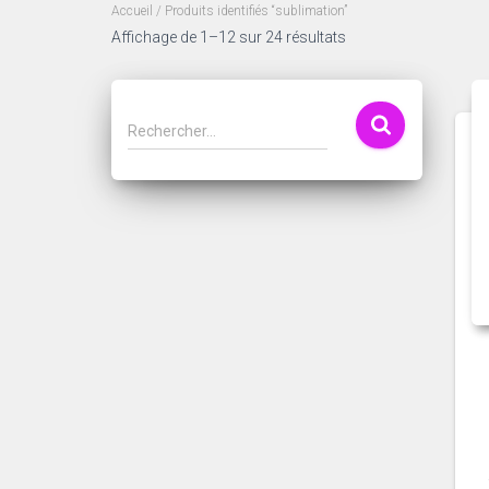
Accueil
/ Produits identifiés “sublimation”
Trié
Affichage de 1–12 sur 24 résultats
du
plus
récent
R
Rechercher…
au
e
plus
c
ancien
h
e
r
c
h
e
r
: