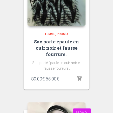
FEMME
PROMO
Sac porté épaule en
cuir noir et fausse
fourrure .
Sac porté épaule en cuir noir et
fausse fourrure .
Le
Le
89.00
€
55.00
€
prix
prix
initial
actuel
était :
est :
89.00€.
55.00€.
PROMO !