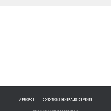
était :
est :
69.00€.
45.00€.
A PROPOS
CONDITIONS GÉNÉRALES DE VENTE