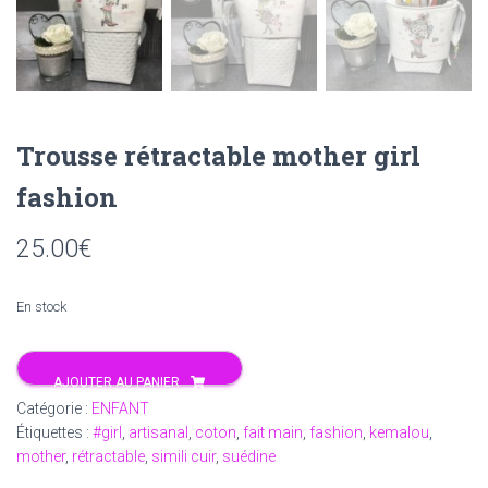
Trousse rétractable mother girl
fashion
25.00
€
En stock
quantité
AJOUTER AU PANIER
de
Catégorie :
ENFANT
Trousse
Étiquettes :
#girl
,
artisanal
,
coton
,
fait main
,
fashion
,
kemalou
,
rétractable
mother
,
rétractable
,
simili cuir
,
suédine
mother
girl