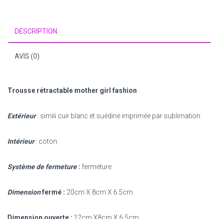
fashion
DESCRIPTION
AVIS (0)
Trousse rétractable
mother girl fashion
Extérieur
: simili cuir blanc et suédine imprimée par sublimation
Intérieur
: coton
Système de fermeture
:
fermeture
Dimension
fermé :
20cm X 8cm X 6.5cm
Dimension ouverte :
12cm X8cm X 6.5cm