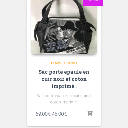
FEMME
PROMO
Sac porté épaule en
cuir noir et coton
imprimé .
Sac porté épaule en cuir noir et
coton imprimé .
Le
Le
69.00
€
45.00
€
prix
prix
initial
actuel